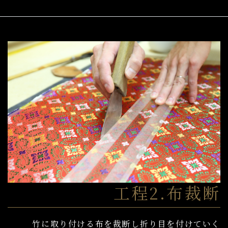
工程2.布裁断
竹に取り付ける布を裁断し折り目を付けていく