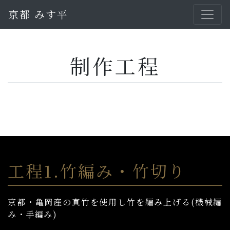
京都 みす平
制作工程
工程1.竹編み・竹切り
京都・⻲岡産の真竹を使用し竹を編み上げる(機械編
み・手編み)