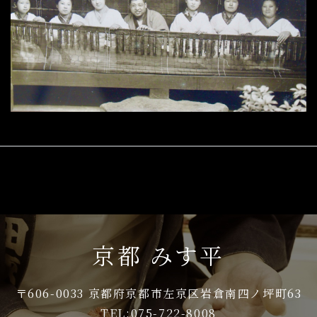
京都 みす平
〒606-0033 京都府京都市左京区岩倉南四ノ坪町63
TEL:075-722-8008