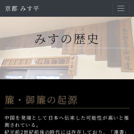
京都 みす平
みすの歴史
簾・御簾の起源
中国を発端として日本へ伝来した可能性が高いと推
測されている。
紀元前2世紀前後の時代には存在しており、「漢書」