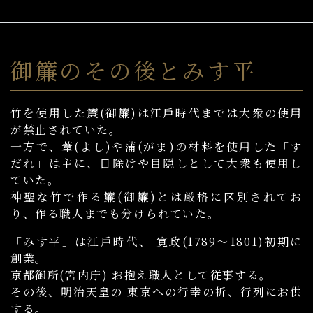
御簾のその後とみす平
竹を使用した簾(御簾)は江戶時代までは大衆の使用
が禁止されていた。
一方で、葦(よし)や蒲(がま)の材料を使用した「す
だれ」は主に、日除けや目隠しとして大衆も使用し
ていた。
神聖な竹で作る簾(御簾)とは厳格に区別されてお
り、作る職人までも分けられていた。
「みす平」は江戶時代、 寛政(1789〜1801)初期に
創業。
京都御所(宮内庁) お抱え職人として従事する。
その後、明治天皇の 東京への行幸の折、行列にお供
する。